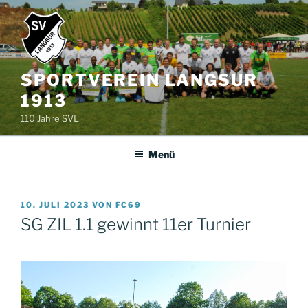
Zum
Inhalt
springen
SPORTVEREIN LANGSUR
1913
110 Jahre SVL
Menü
VERÖFFENTLICHT
10. JULI 2023
VON
FC69
AM
SG ZIL 1.1 gewinnt 11er Turnier