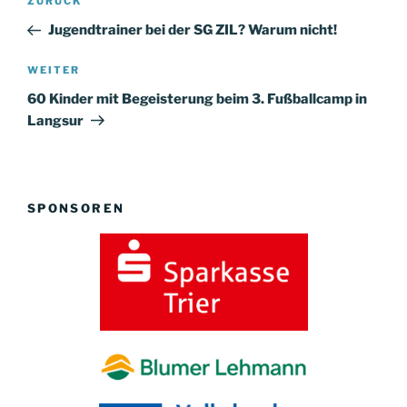
Vorheriger
ZURÜCK
Beitrag
Jugendtrainer bei der SG ZIL? Warum nicht!
Nächster
WEITER
Beitrag
60 Kinder mit Begeisterung beim 3. Fußballcamp in
Langsur
SPONSOREN