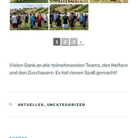
1
2
3
►
Vielen Dank an alle teilnehmenden Teams, den Helfern
und den Zuschauern. Es hat riesen Spaß gemacht!
KATEGORIEN
AKTUELLES
,
UNCATEGORIZED
Beitragsnavigation