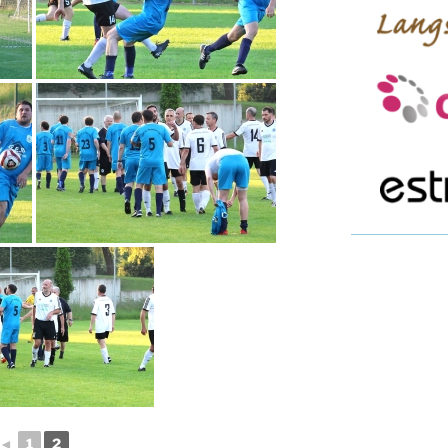
◄
1
2