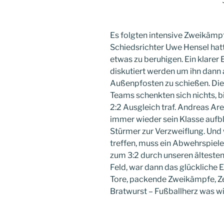
Es folgten intensive Zweikämpf
Schiedsrichter Uwe Hensel hatt
etwas zu beruhigen. Ein klarer 
diskutiert werden um ihn dann
Außenpfosten zu schießen. Die
Teams schenkten sich nichts, b
2:2 Ausgleich traf. Andreas Ar
immer wieder sein Klasse aufbl
Stürmer zur Verzweiflung. Und 
treffen, muss ein Abwehrspieler
zum 3:2 durch unseren älteste
Feld, war dann das glückliche En
Tore, packende Zweikämpfe, Ze
Bratwurst – Fußballherz was wi