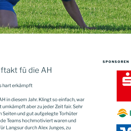
SPONSOREN
ftakt fü die AH
s hart erkämpft
 AH in diesem Jahr. Klingt so einfach, war
t umkämpft aber zu jeder Zeit fair. Sehr
 Seiten und gut aufgelegte Torhüter
eide Teams hochmotiviert waren und
 für Langsur durch Alex Junges, zu