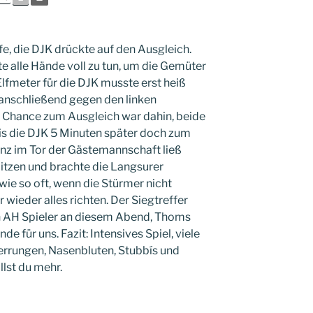
e, die DJK drückte auf den Ausgleich.
e alle Hände voll zu tun, um die Gemüter
Elfmeter für die DJK musste erst heiß
 anschließend gegen den linken
 Chance zum Ausgleich war dahin, beide
is die DJK 5 Minuten später doch zum
enz im Tor der Gästemannschaft ließ
itzen und brachte die Langsurer
wie so oft, wenn die Stürmer nicht
 wieder alles richten. Der Siegtreffer
n AH Spieler an diesem Abend, Thoms
de für uns. Fazit: Intensives Spiel, viele
rrungen, Nasenbluten, Stubbís und
llst du mehr.